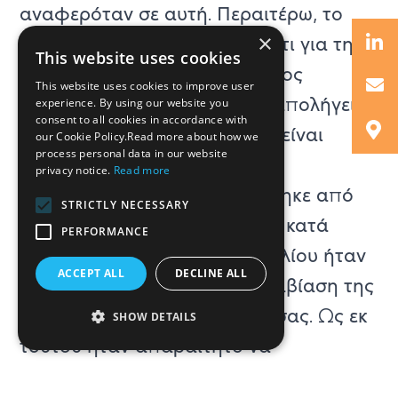
αναφερόταν σε αυτή. Περαιτέρω, το
×
Ανώτατο Δικαστήριο τόνισε ότι για την
This website uses cookies
στοιχειοθέτηση του αδικήματος
This website uses cookies to improve user
παράβασης ιδιωτικής ζωής, απολήγει
experience. By using our website you
consent to all cookies in accordance with
αδιάφορο αν η πληροφορία είναι
our Cookie Policy.Read more about how we
process personal data in our website
πραγματική ή αναληθής.
privacy notice.
Read more
Το επόμενο ερώτημα που τέθηκε από
STRICTLY NECESSARY
το Ανώτατο Δικαστήριο, ήταν κατά
PERFORMANCE
πόσο το περιεχόμενο του Βιβλίου ήταν
ACCEPT ALL
DECLINE ALL
τέτοιο, ώστε να συνιστά παραβίαση της
ιδιωτικής ζωής της Εφέσείουσας. Ως εκ
SHOW DETAILS
τούτου ήταν απαραίτητο να
διαπιστωθεί κατά πόσο το περιεχόμενο